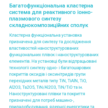
Багатофункціональна кластерна
система для реактивного іонно-
плазмового синтезу
складнокомпозиційних сполук
Кластерна функціональна установка
призначена для синтезу та дослідження
властивостей наноструктурованих
функціональних плівок і наноструктурованих
елементів. На установці були відпрацьовані
технології синтезу одно- і багатошарових
покриттів оксидів і оксинітридів групи
перехідних металів типу TiN, TiAlN, TiO,
Al2O3, Та2О5, TiN/Al2O3, TiN/TiO та ін.
Наноструктуровані плівки та покриття
призначені для потреб машино-,
приладобудування, ядерної енергетики та