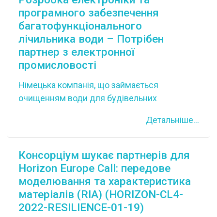
програмного забезпечення
багатофункціонального
лічильника води – Потрібен
партнер з електронної
промисловості
Німецька компанія, що займається
очищенням води для будівельних
технологій та переробної промисловості,
Детальніше...
шукає партнера, що спеціалізується на
розробці електроніки та програмного
забезпечення, який здатний і зацікавлений у
Консорціум шукає партнерів для
розробці переносного водоміра для
Horizon Europe Call: передове
вимірювання електропровідності,
моделювання та характеристика
температури води та витрати води. Розробка
матеріалів (RIA) (HORIZON-CL4-
повинна здійснюватися в рамках угоди про
2022-RESILIENCE-01-19)
технічне співробітництво. Невелика