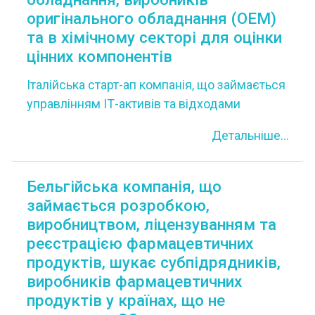
Партнеры будут действовать в
оригінального обладнання (OEM)
соответствии с соглашением о техническом
та в хімічному секторі для оцінки
сотрудничестве. Этот запрос является
цінних компонентів
частью программы задач открытых
Італійська старт-ап компанія, що займається
инноваций.
управлінням ІТ-активів та відходами
електричного та електронного обладнання
Детальніше...
(WEEE), шукає технічних партнерів у
виробництві електронного обладнання,
виробників оригінального обладнання (OEM)
Бельгійська компанія, що
та в хімічному секторі для оцінки цінних
займається розробкою,
компонентів. та видобутків вторинної
виробництвом, ліцензуванням та
сировини. Потенційні види співпраці:
реєстрацією фармацевтичних
комерційна угода з технічною допомогою та
продуктів, шукає субпідрядників,
угода про технічну/дослідницьку співпрацю.
виробників фармацевтичних
Італійська компанія шукає наступні
продуктів у країнах, що не
технології/експертизу: Досвід у розробці