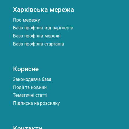
поширюватиме продукцію партнерів у
або, бажано, підходів до біопереробки, і бути
Харківська мережа
лікарнях та аптеках або, у разі комерційної
перевірений принаймні на рівні
угоди, просуватиме продукцію партнерів
підтвердження концепції/1 л/1 кг
Про мережу
серед своїх клієнтів.
лабораторної шкали та попередньо оцінений
База профілів від партнерів
за допомогою оцінки життєвого циклу (LCA)
База профілів мережі
або оцінки стійкості.
База профілів стартапів
Корисне
Законодавча база
Події та новини
Тематичні статті
Підписка на розсилку
Контакти