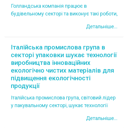
Голландська компанія працює в
плавального басейну. Компанія розраховує
будівельному секторі та виконує такі роботи,
на довгострокову співпрацю з виробниками
як ремонт та обслуговування нерухомості в
мутномірів у рамках дистриб'юторської
Детальніше...
забудованому середовищі. Однією з
угоди.
основних проблем, що виникають у
житлових приміщеннях і територіях, є
Iталійська промислова група в
ударний шум. Голландська компанія шукає
секторі упаковки шукає технології
технології та досвід для зменшення
виробництва інноваційних
ударного шуму, щоб прискорити процес
екологічно чистих матеріалів для
впровадження. Голландська компанія
підвищення екологічності
прагне укласти угоду про технічне
продукції
співробітництво з фахівцем із шуму, що
Італійська промислова група, світовий лідер
працює в будівельному секторі.
у пакувальному секторі, шукає технології
виробництва інноваційних матеріалів для
Детальніше...
застосування у галузі упаковки з метою