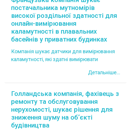
постачальника мутномірів
високої роздільної здатності для
онлайн-вимірювання
каламутності в плавальних
басейнів у приватних будинках
Компанія шукає датчики для вимірювання
каламутності, які здатні вимірювати
невеликі зміни каламутності (0,1
Детальніше...
нефелометрична одиниця каламутності) з
діапазоном вимірювання від 0 до 5 NTU у
воді за температури від 1&deg;C до
Голландська компанія, фахівець з
40&deg;C. Французька компанія шукає
ремонту та обслуговування
партнера, здатного поставити такі
нерухомості, шукає рішення для
мутноміри, які дозволяють у режимі онлайн
зниження шуму на об’єкті
вимірювати каламутність води у
будівництва
гідравлічному контурі сімейного