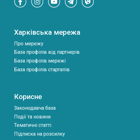
товщина - 2,5 / 4 мм матеріал - рифлений
алюміній в т.ч. зварений алюмінієвий
куточок &nbsp;
Харківська мережа
Про мережу
База профілів від партнерів
База профілів мережі
База профілів стартапів
Корисне
Законодавча база
Події та новини
Тематичні статті
Підписка на розсилку