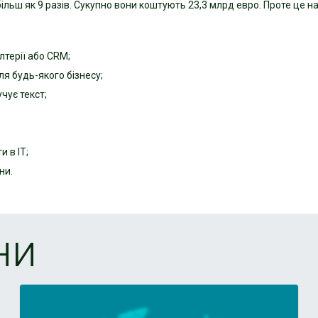
більш як 9 разів. Сукупно вони
коштують 23,3 млрд евро. Проте це на 
лтерії або CRM;
я будь-якого бізнесу;
чує текст;
 в ІТ;
ни.
ни