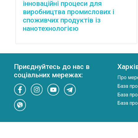
інноваційні процеси для
виробництва промислових і
споживчих продуктів із
нанотехнологією
Приєднуйтесь до нас в
Харкі
соціальних мережах:
Про мер
База про
База про
База про