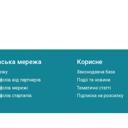
вська мережа
Корисне
ежу
Законодавча база
філів від партнерів
Події та новини
філів мережі
Тематичні статті
філів стартапів
Підписка на розсилку