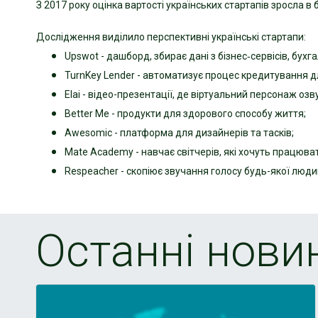
З 2017 року оцінка вартості українських стартапів зросла в 
Дослідження виділило перспективні українські стартапи:
Upswot - дашборд, збирає дані з бізнес‑сервісів, бухга
TurnKey Lender - автоматизує процес кредитування дл
Elai - відео-презентації, де віртуальний персонаж озву
Better Me - продукти для здорового способу життя;
Awesomic - платформа для дизайнерів та тасків;
Mate Academy - навчає світчерів, які хочуть працювати
Respeacher - скопіює звучання голосу будь-якої люди
Останні нови