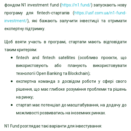
фондом N1 investment fund
(
https://n1.fund/
) запускають нову
програму для fintech-стартапів (
https://usf.com.ua/n1-fund-
investment/
), які бажають залучити інвестиції та отримати
експертну підтримку.
Щоб взяти участь в програмі, стартапи мають відповідати
таким критеріям:
fintech and fintech satellites (особливо проєкти, що
використовують або планують
використовувати
технології Open Banking та Blockchain);
експертна команда з досвідом роботи у сфері свого
рішення, що має глибоке розуміння
проблеми та рішень
на ринку;
стартап має потенціал до масштабування, на додачу до
можливості розвиватись на іноземних
ринках.
N1 Fund розглядає такі варіанти для інвестування: