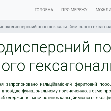
ГОЛОВНА
ПРО МЕРЕЖУ
МОЖЛИ
исокодисперсний порошок кальційвмісного гексагон
одисперсний п
ного гексагонал
ня запропоновано кальційвмісний феритовий порош
відповідає функціональному призначенню, а саме про
осіб одержання наночастинок кальційвмісного гексафе