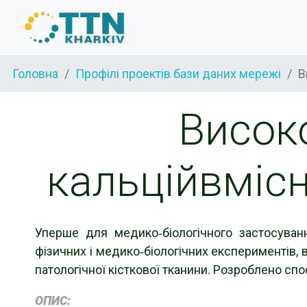
Головна
Профілі проектів бази даних мережі
В
Висок
кальційвміс
Уперше для медико‐біологічного застосуван
фізичних і медико‐біологічних експериментів, 
патологічної кісткової тканини. Розроблено сп
ОПИС: