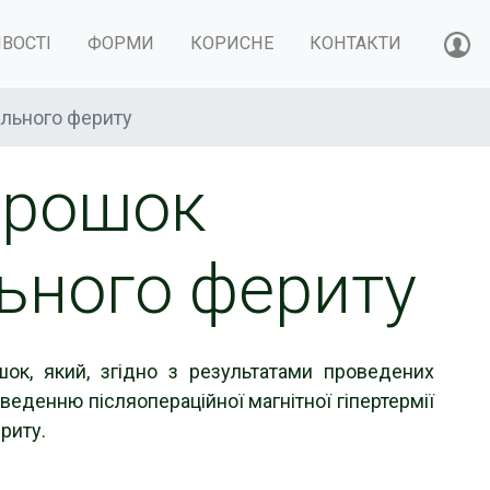
ВОСТІ
ФОРМИ
КОРИСНЕ
КОНТАКТИ
ального фериту
орошок
ьного фериту
ок, який, згідно з результатами проведених
веденню післяопераційної магнітної гіпертермії
риту.