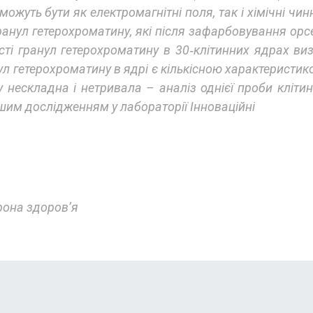
жуть бути як електромагнітні поля, так і хімічні чи
гранул гетерохроматину, які після зафарбовування ор
кості гранул гетерохроматину в 30‐клітинних ядрах 
ул гетерохроматину в ядрі є кількісною характеристи
у нескладна і нетривала – аналіз однієї проби клітин
шим дослідженням у лабораторії Інноваційні
она здоров’я