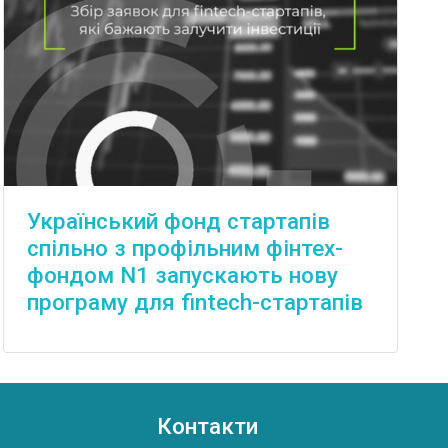
Український фонд стартапів
спільно з профільним фінтех-
фондом N1 запускають нову
програму для fintech-стартапів
Контакти