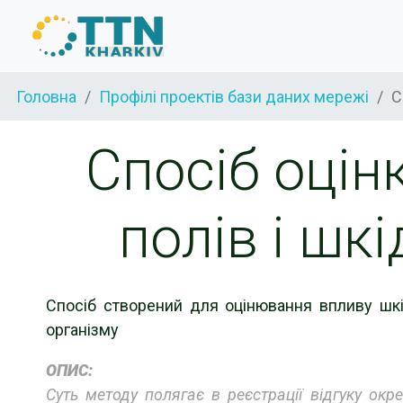
Головна
Профілі проектів бази даних мережі
С
Спосіб оцін
полів і шк
Спосіб створений для оцінювання впливу шкі
організму
ОПИС:
Суть методу полягає в реєстрації відгуку окр