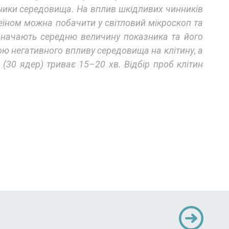
нники середовища. На вплив шкідливих чинників
сеїном можна побачити у світловий мікроскоп та
визначають середню величину показника та його
кою негативного впливу середовища на клітину, а
 (30 ядер) триває 15–20 хв. Відбір проб клітин