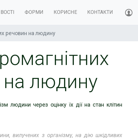
ВОСТІ
ФОРМИ
КОРИСНЕ
КОНТАКТИ
вих речовин на людину
тромагнітних
н на людину
м людини через оцінку їх дії на стан клітин
дини, вилучених з організму, на дію шкідливих