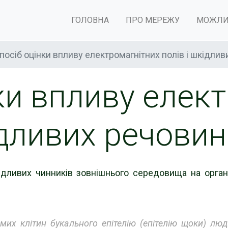
ГОЛОВНА
ПРО МЕРЕЖУ
МОЖЛИ
посіб оцінки впливу електромагнітних полів і шкідли
ки впливу елек
ідливих речови
дливих чинників зовнішнього середовища на організ
емих клітин букального епітелію (епітелію щоки) лю